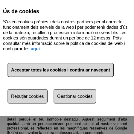
Select Language
▼
Ús de cookies
S'usen cookies pròpies i dels nostres partners per al correcte
funcionament dels serveis de la web i per poder tenir dades d'ús
de la mateixa, recollim i processem informació no sensible. Les
620554970
cookies són guardades durant un període de 12 mesos. Pots
consultar més informació sobre la política de cookies del web i
configurar-les
aquí
.
QUÈ T'OFERIM?
Acceptar totes les cookies i continuar navegant
QUÈ T’OFERIM
Compravenda d’habitatges i immobles
Acompanyem el client des del primer dia fins al tancament de
Rebutjar cookies
Gestionar cookies
l’operació. Valorem detalladament l’immoble, fem totes les
comprovacions registrals i urbanístiques i preparem un informe
exhaustiu. Dissenyem l’estratègia de comercialització, fixem el preu i
planifiquem les publicacions. Ens encarreguem de reportatges
fotogràfics i audiovisuals professionals, cuidats fins al més petit
detall perquè el teu immoble destaqui. Aquest seguiment d’alta
qualitat, amb un perfeccionisme personal aplicat al nostre vessant
professional, es reflecteix en les magnífiques ressenyes de Google
(5,0/5) que avalen la nostra professionalitat i compromís.