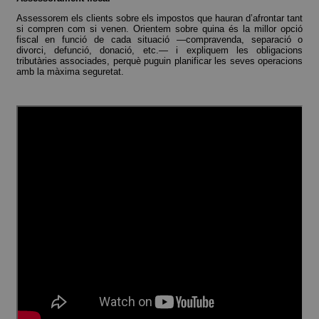
Assessorem els clients sobre els impostos que hauran d’afrontar tant
si compren com si venen. Orientem sobre quina és la millor opció
fiscal en funció de cada situació —compravenda, separació o
divorci, defunció, donació, etc.— i expliquem les obligacions
tributàries associades, perquè puguin planificar les seves operacions
amb la màxima seguretat.