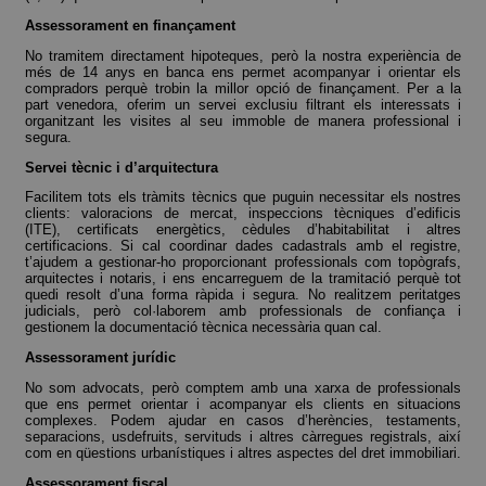
Assessorament en finançament
No tramitem directament hipoteques, però la nostra experiència de
més de 14 anys en banca ens permet acompanyar i orientar els
compradors perquè trobin la millor opció de finançament. Per a la
part venedora, oferim un servei exclusiu filtrant els interessats i
organitzant les visites al seu immoble de manera professional i
segura.
Servei tècnic i d’arquitectura
Facilitem tots els tràmits tècnics que puguin necessitar els nostres
clients: valoracions de mercat, inspeccions tècniques d’edificis
(ITE), certificats energètics, cèdules d’habitabilitat i altres
certificacions. Si cal coordinar dades cadastrals amb el registre,
t’ajudem a gestionar-ho proporcionant professionals com topògrafs,
arquitectes i notaris, i ens encarreguem de la tramitació perquè tot
quedi resolt d’una forma ràpida i segura. No realitzem peritatges
judicials, però col·laborem amb professionals de confiança i
gestionem la documentació tècnica necessària quan cal.
Assessorament jurídic
No som advocats, però comptem amb una xarxa de professionals
que ens permet orientar i acompanyar els clients en situacions
complexes. Podem ajudar en casos d’herències, testaments,
separacions, usdefruits, servituds i altres càrregues registrals, així
com en qüestions urbanístiques i altres aspectes del dret immobiliari.
Assessorament fiscal