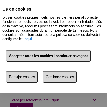
Select Language
▼
Ús de cookies
S'usen cookies pròpies i dels nostres partners per al correcte
funcionament dels serveis de la web i per poder tenir dades d'ús
de la mateixa, recollim i processem informació no sensible. Les
620554970
cookies són guardades durant un període de 12 mesos. Pots
consultar més informació sobre la política de cookies del web i
configurar-les
aquí
.
Acceptar totes les cookies i continuar navegant
CERCADOR
Immobles a venda
Rebutjar cookies
Gestionar cookies
On vols buscar?
Província
Província
Cerca per referència, preu, tipus...
Barcelona (1)