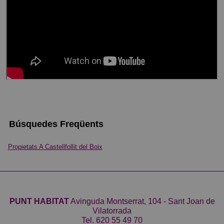
Búsquedes Freqüents
Propietats A Castellfollit del Boix
PUNT HABITAT
Avinguda Montserrat, 104 - Sant Joan de
Vilatorrada
Tel.
620 55 49 70